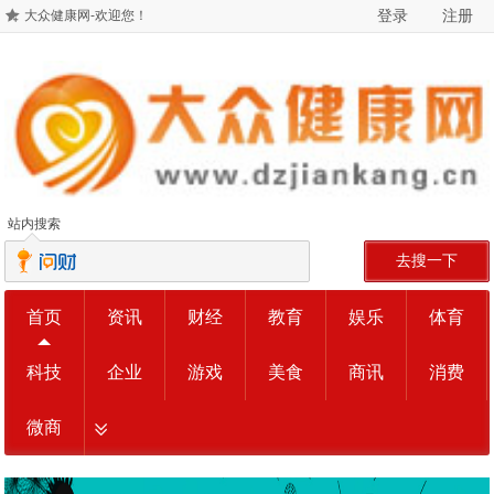
登录
注册
大众健康网-欢迎您！
站内搜索
去搜一下
首页
资讯
财经
教育
娱乐
体育
科技
企业
游戏
美食
商讯
消费
微商