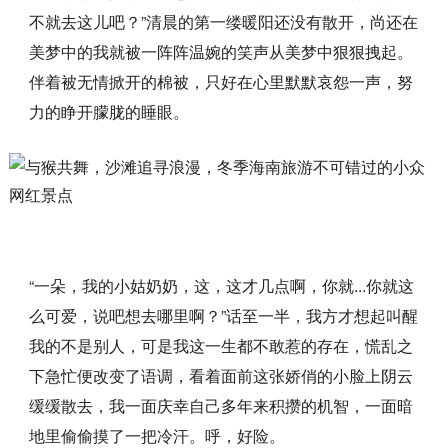
不就去这儿吧？”清晨的第一缕暖阳还没有散开，尚还在
美梦中的我就被一阵阵温婉的笑声从美梦中狠狠拽起。
伴着被无情掀开的棉被，只好在心里默默哀怨一声，努
力的睁开朦胧的睡眼。
“一朵，我的小姑奶奶，这，这才几点啊，你就...你就这
么可爱，说吧想去哪里啊？”话至一半，我方才想起叫醒
我的不是别人，可是我这一生都不敢惹的存在，慌乱之
下急忙便改变了语调，看着面前这张娇俏的小脸上阴云
缓缓散去，我一面庆幸自己多年来积攒的机智，一面暗
地里偷偷摸了一把冷汗。呼，好险。