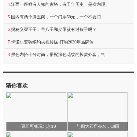
4.
江西一座鲜有人知的古塔，有千年历史，是省内现
5.
国内有两个滕王阁，一个门票50元，一个不要门
6.
揭秘义渠王子：芈八子和义渠骇有过孩子吗？
7.
卡诺尔瓷砖续约央视传媒 打响2020年品牌传
8.
黑色内搭十分时尚，搭配深色花纹的长款外套，气
猜你喜欢
一票即可畅玩北京10
与四大石窟齐名，却因