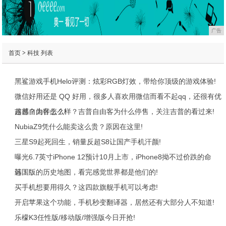
广告
首页
>
科技
列表
黑鲨游戏手机Helo评测：炫彩RGB灯效，带给你顶级的游戏体验!
微信好用还是 QQ 好用，很多人喜欢用微信而看不起qq，还很有优
越感？为什么？!
吉普自由客怎么样？吉普自由客为什么停售，关注吉普的看过来!
NubiaZ9凭什么能卖这么贵？原因在这里!
三星S9起死回生，销量反超S8让国产手机汗颜!
曝光6.7英寸iPhone 12预计10月上市，iPhone8拗不过价跌的命
运！!
韩国版的历史地图，看完感觉世界都是他们的!
买手机想要用得久？这四款旗舰手机可以考虑!
开启苹果这个功能，手机秒变翻译器，居然还有大部分人不知道!
乐檬K3任性版/移动版/增强版今日开抢!