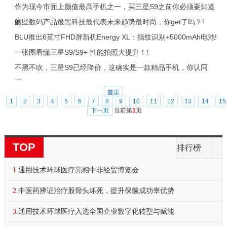
作为现今市面上颜值最高手机之一，买三星S9之前你必须要知道
的!
这些数码产品最黑科技最代表未来趋势最时尚，你get了吗？!
BLU推出6英寸FHD屏新机Energy XL：指纹识别+5000mAh电池!
一张图看懂三星S9/S9+ 性能拍照大提升！!
不黑不吹，三星S9已经降价，这确实是一款精品手机，你认同
吗？!
首页
1
2
3
4
5
6
7
8
9
10
11
12
13
14
15
下一页
当前第
1
页
TOP
排行榜
1.
通用技术环球医疗亮相中非经贸博览会
2.
中医药辨证治疗股骨头坏死，提升保髋成功率优势
3.
通用技术环球医疗入选全国企业数字化转型与赋能