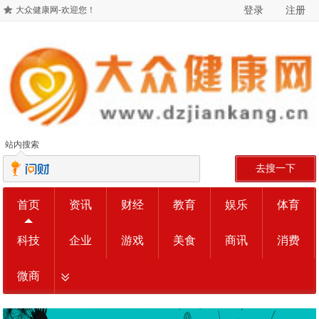
登录
注册
大众健康网-欢迎您！
站内搜索
去搜一下
首页
资讯
财经
教育
娱乐
体育
科技
企业
游戏
美食
商讯
消费
微商