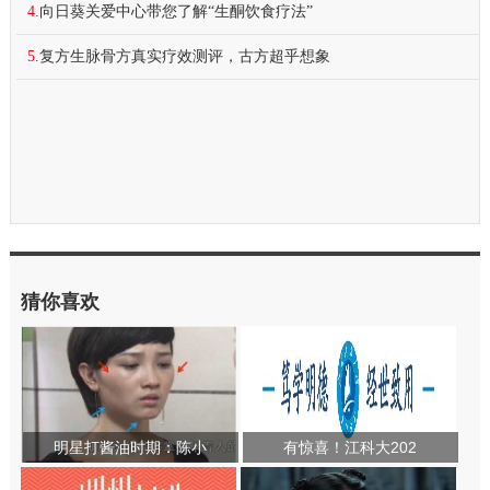
4.
向日葵关爱中心带您了解“生酮饮食疗法”
5.
复方生脉骨方真实疗效测评，古方超乎想象
猜你喜欢
明星打酱油时期：陈小
有惊喜！江科大202