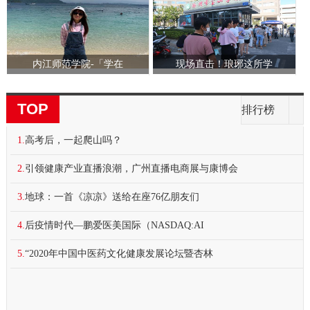
内江师范学院-「学在
现场直击！琅琊这所学
TOP
排行榜
1.
高考后，一起爬山吗？
2.
引领健康产业直播浪潮，广州直播电商展与康博会
3.
地球：一首《凉凉》送给在座76亿朋友们
4.
后疫情时代—鹏爱医美国际（NASDAQ:AI
5.
“2020年中国中医药文化健康发展论坛暨杏林