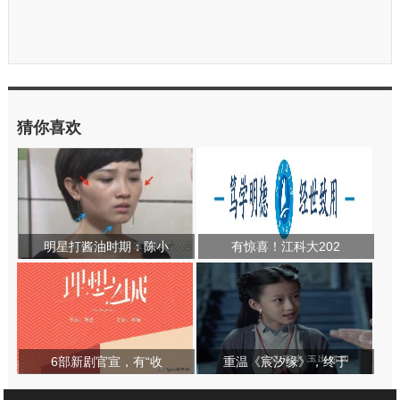
猜你喜欢
明星打酱油时期：陈小
有惊喜！江科大202
6部新剧官宣，有“收
重温《宸汐缘》，终于