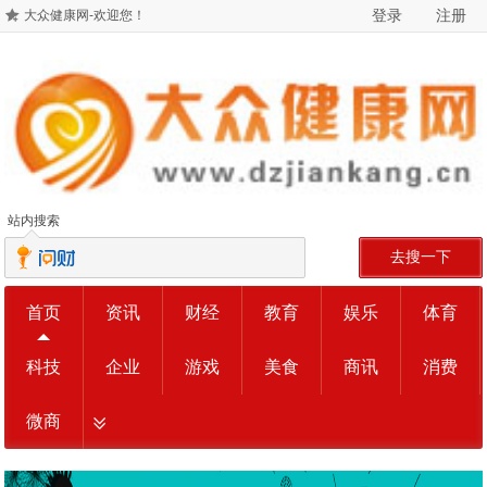
登录
注册
大众健康网-欢迎您！
站内搜索
去搜一下
首页
资讯
财经
教育
娱乐
体育
科技
企业
游戏
美食
商讯
消费
微商