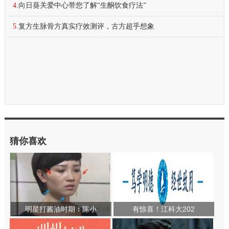
4.
向日葵关爱中心带您了解“生酮饮食疗法”
5.
复方生脉骨方真实疗效测评，古方超乎想象
猜你喜欢
明星打酱油时期：陈小
有惊喜！江科大202