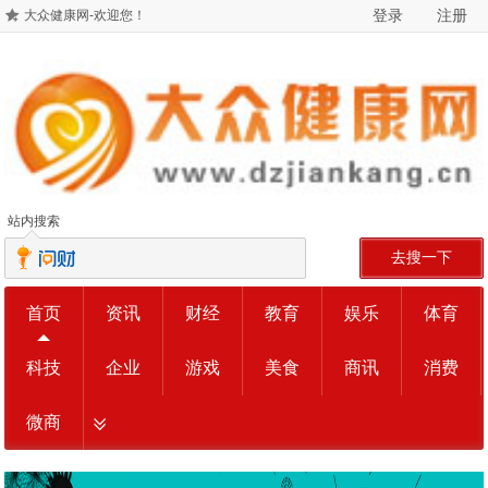
登录
注册
大众健康网-欢迎您！
站内搜索
去搜一下
首页
资讯
财经
教育
娱乐
体育
科技
企业
游戏
美食
商讯
消费
微商