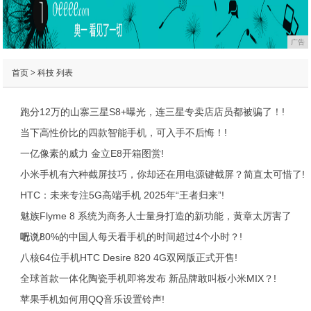
广告
首页
>
科技
列表
跑分12万的山寨三星S8+曝光，连三星专卖店店员都被骗了！!
当下高性价比的四款智能手机，可入手不后悔！!
一亿像素的威力 金立E8开箱图赏!
小米手机有六种截屏技巧，你却还在用电源键截屏？简直太可惜了!
HTC：未来专注5G高端手机 2025年“王者归来”!
魅族Flyme 8 系统为商务人士量身打造的新功能，黄章太厉害了
吧？!
听说80%的中国人每天看手机的时间超过4个小时？!
八核64位手机HTC Desire 820 4G双网版正式开售!
全球首款一体化陶瓷手机即将发布 新品牌敢叫板小米MIX？!
苹果手机如何用QQ音乐设置铃声!