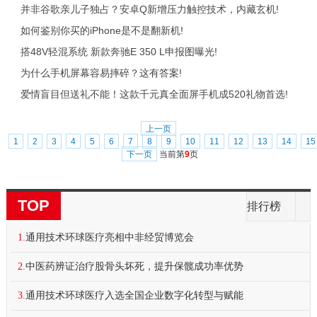
并非谷歌亲儿子独占？安卓Q新增压力触控技术，内藏玄机!
如何鉴别你买的iPhone是不是翻新机!
搭48V轻混系统 新款奔驰E 350 L申报图曝光!
为什么手机屏幕容易摔碎？这有答案!
爱情盲目但送礼不能！这款千元真全面屏手机成520礼物首选!
上一页
1
2
3
4
5
6
7
8
9
10
11
12
13
14
15
下一页
当前第
9
页
TOP
排行榜
1.
通用技术环球医疗亮相中非经贸博览会
2.
中医药辨证治疗股骨头坏死，提升保髋成功率优势
3.
通用技术环球医疗入选全国企业数字化转型与赋能