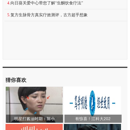
4.
向日葵关爱中心带您了解“生酮饮食疗法”
5.
复方生脉骨方真实疗效测评，古方超乎想象
猜你喜欢
明星打酱油时期：陈小
有惊喜！江科大202