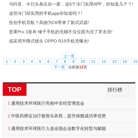
与抖音、今日头条出自一家，这6个冷门实用APP，你知道几个？!
这些冷门却实用的手机app你知道吗？!
告别手机导航？高德为C6带来了新式武器!
坚果Pro 3发布 锤子手机的无聊不仅仅因为没了罗永浩!
或采用升降式镜头 OPPO R19手机壳曝光!
上一页
1
2
3
4
5
6
7
8
9
10
11
12
13
14
15
下一页
当前第
12
页
TOP
排行榜
1.
通用技术环球医疗亮相中非经贸博览会
2.
中医药辨证治疗股骨头坏死，提升保髋成功率优势
3.
通用技术环球医疗入选全国企业数字化转型与赋能