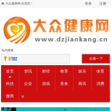
登录
注册
大众健康网-欢迎您！
站内搜索
去搜一下
首页
资讯
财经
教育
娱乐
体育
科技
企业
游戏
美食
商讯
消费
微商