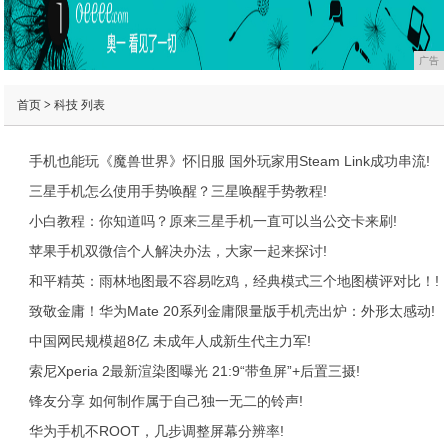
广告
首页
>
科技
列表
手机也能玩《魔兽世界》怀旧服 国外玩家用Steam Link成功串流!
三星手机怎么使用手势唤醒？三星唤醒手势教程!
小白教程：你知道吗？原来三星手机一直可以当公交卡来刷!
苹果手机双微信个人解决办法，大家一起来探讨!
和平精英：雨林地图最不容易吃鸡，经典模式三个地图横评对比！!
致敬金庸！华为Mate 20系列金庸限量版手机壳出炉：外形太感动!
中国网民规模超8亿 未成年人成新生代主力军!
索尼Xperia 2最新渲染图曝光 21:9“带鱼屏”+后置三摄!
锋友分享 如何制作属于自己独一无二的铃声!
华为手机不ROOT，几步调整屏幕分辨率!