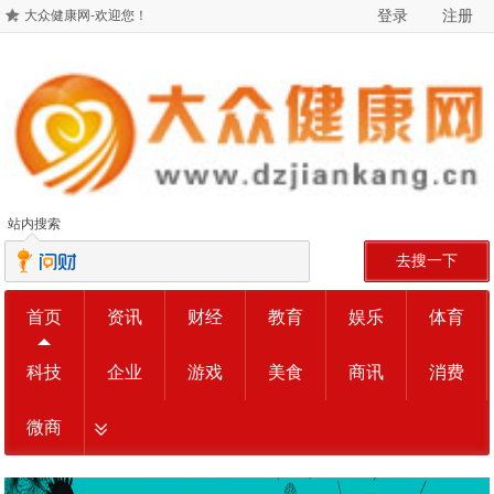
登录
注册
大众健康网-欢迎您！
站内搜索
去搜一下
首页
资讯
财经
教育
娱乐
体育
科技
企业
游戏
美食
商讯
消费
微商