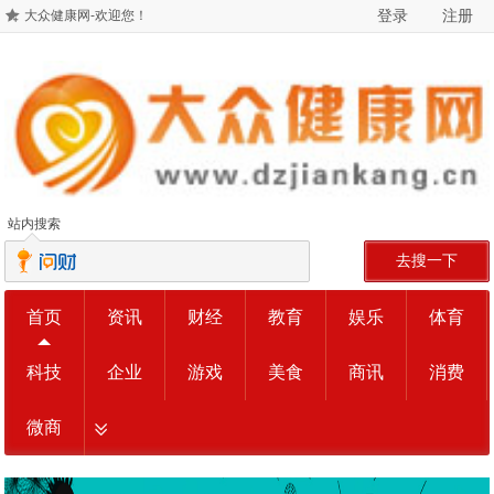
登录
注册
大众健康网-欢迎您！
站内搜索
去搜一下
首页
资讯
财经
教育
娱乐
体育
科技
企业
游戏
美食
商讯
消费
微商