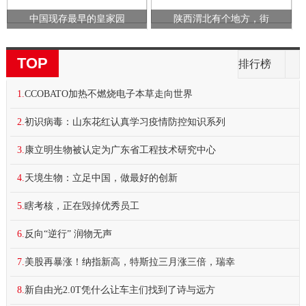
中国现存最早的皇家园
陕西渭北有个地方，街
TOP
排行榜
1.
CCOBATO加热不燃烧电子本草走向世界
2.
初识病毒：山东花红认真学习疫情防控知识系列
3.
康立明生物被认定为广东省工程技术研究中心
4.
天境生物：立足中国，做最好的创新
5.
瞎考核，正在毁掉优秀员工
6.
反向“逆行” 润物无声
7.
美股再暴涨！纳指新高，特斯拉三月涨三倍，瑞幸
8.
新自由光2.0T凭什么让车主们找到了诗与远方