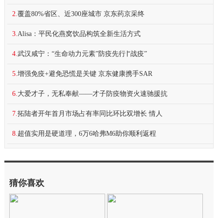
2.
覆盖80%省区、近300座城市 京东药京采终
3.
Alisa：平民化燕窝饮品构筑全新生活方式
4.
武汉咸宁：“生命动力元素”防疫先行∣“战疫”
5.
增强免疫+避免恐慌是关键 京东健康携手SAR
6.
大爱才子，无私奉献——才子防疫物资火速驰援抗
7.
拓陆者开年首月市场占有率同比环比双增长 情人
8.
超值实用是硬道理，6万6哈弗M6助你顺利返程
猜你喜欢