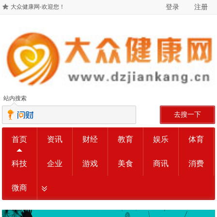
登录
注册
大众健康网-欢迎您！
站内搜索
去搜一下
首页
资讯
财经
教育
娱乐
体育
科技
企业
游戏
美食
商讯
消费
微商