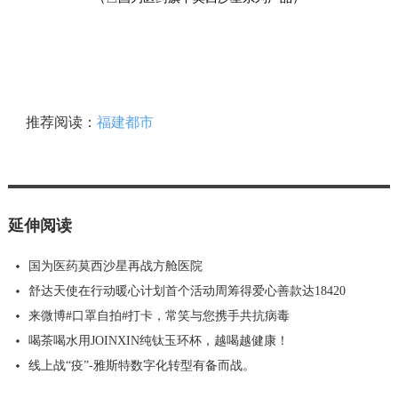
推荐阅读：
福建都市
延伸阅读
国为医药莫西沙星再战方舱医院
舒达天使在行动暖心计划首个活动周筹得爱心善款达18420
来微博#口罩自拍#打卡，常笑与您携手共抗病毒
喝茶喝水用JOINXIN纯钛玉环杯，越喝越健康！
线上战“疫”-雅斯特数字化转型有备而战。