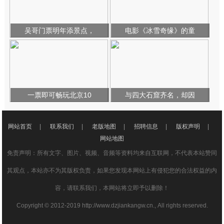
吴哥门票明年添景点，
电影《冰雪奇缘》的童
一票即可畅玩北京10
与四大石窟齐名，却因
网站首页
|
联系我们
|
老版地图
|
招聘信息
|
版权声明
|
网站地图
免责声明：所有文字、图片、视频、音频等资料均来自互联网，不代表本站赞同
其观点，本站亦不为其版权负责，如果您发现本网站上有侵犯您的合法权益的内
容，请联系我们，本网站将立即予以删除！
Copyright © 2012-2019 http://www.dzjiankangw.cn., All rights reserved.