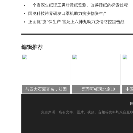
一个资深失眠理工男对睡眠监测、改善睡眠的探索过程
国奥科技跨界研发口罩机助力抗疫物资生产
正面抗“疫”保生产 雷允上六神丸助力疫情防控狙击战
编辑推荐
与四大石窟齐名，却因
一票即可畅玩北京10
中
免责声明：所有文字、图片、视频、音频等资料均来自互