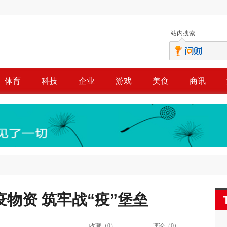
站内搜索
体育
科技
企业
游戏
美食
商讯
物资 筑牢战“疫”堡垒
收藏（
0
）
评论（
0
）