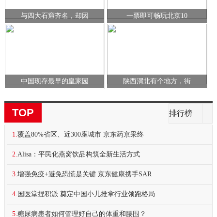
与四大石窟齐名，却因
一票即可畅玩北京10
中国现存最早的皇家园
陕西渭北有个地方，街
TOP
排行榜
1.
覆盖80%省区、近300座城市 京东药京采终
2.
Alisa：平民化燕窝饮品构筑全新生活方式
3.
增强免疫+避免恐慌是关键 京东健康携手SAR
4.
国医堂捏积派 奠定中国小儿推拿行业领跑格局
5.
糖尿病患者如何管理好自己的体重和腰围？