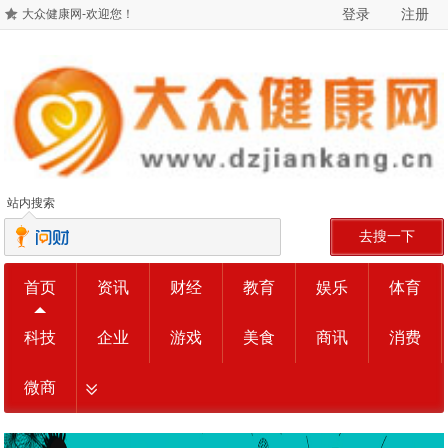
登录
注册
大众健康网-欢迎您！
站内搜索
去搜一下
首页
资讯
财经
教育
娱乐
体育
科技
企业
游戏
美食
商讯
消费
微商