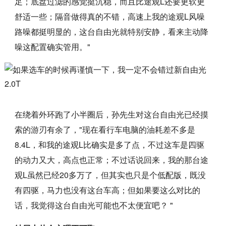
足；底盘过滤的感觉挺沉稳，而且比途观L还要更软更
舒适一些；隔音做得真的不错，高速上我的途观L风噪
路噪都挺明显的，这台自由光就特别安静，看来主动降
噪这配置确实管用。"
在绕着外环跑了小半圈后，孙先生对这台自由光已经摸
索的游刃有余了，"现在看行车电脑的油耗差不多是
8.4L，和我的途观L比确实是多了点，不过这车是四驱
的动力又大，高点也正常；不过话说回来，我的那台途
观L虽然已经20多万了，但其实也只是个低配版，既没
有四驱，马力也没有这台车高；但如果要这么对比的
话，我觉得这台自由光可能也不太便宜吧？ "