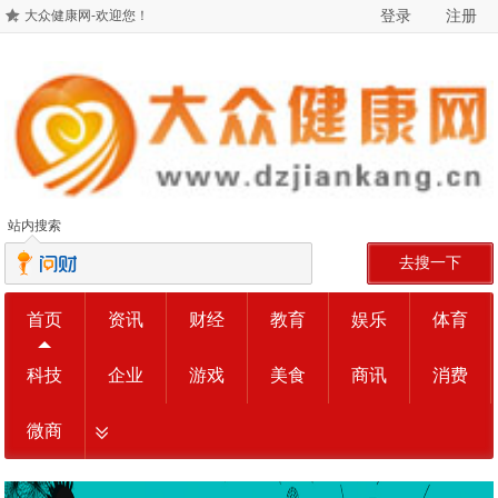
登录
注册
大众健康网-欢迎您！
站内搜索
去搜一下
首页
资讯
财经
教育
娱乐
体育
科技
企业
游戏
美食
商讯
消费
微商