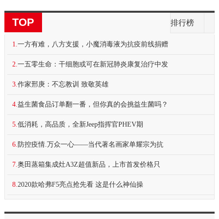
TOP
排行榜
1.
一方有难，八方支援，小魔消毒液为抗疫前线捐赠
2.
一五零生命：干细胞或可在新冠肺炎康复治疗中发
3.
作家邢庚：不忘教训 致敬英雄
4.
益生菌食品订单翻一番，但你真的会挑益生菌吗？
5.
低消耗，高品质，全新Jeep指挥官PHEV期
6.
防控疫情.万众一心——当代著名画家单耀宗为抗
7.
奥田蒸箱集成灶A3Z超值新品，上市首发价格只
8.
2020款哈弗F5亮点抢先看 这是什么神仙操