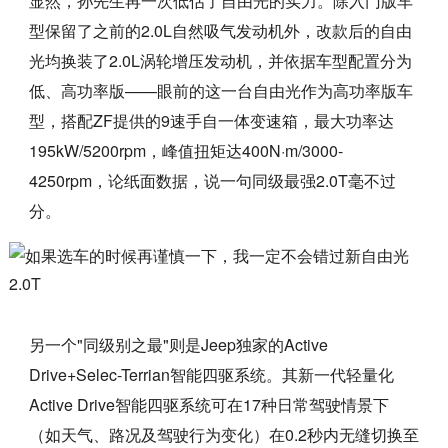
显然，孙先生再一次低估了自由光的实力。除入门版车
型保留了之前的2.0L自然吸气发动机外，改款后的自由
光均换装了2.0L涡轮增压发动机，并依据车型配置分为
低、高功率版——眼前的这一台自由光作为高功率版车
型，搭配ZF提供的9速手自一体变速箱，最大功率达
195kW/5200rpm，峰值扭矩达400N·m/3000-
4250rpm，论纸面数据，说一句同级最强2.0T毫不过
分。
另一个"同级别之最"则是Jeep独家的Active
Drive+Selec-Terrian智能四驱系统。其新一代轻量化
Active Drive智能四驱系统可在17种日常驾驶情景下
（如天气、路况及驾驶行为变化）在0.2秒内无缝切换至