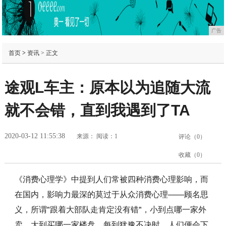
广告
首页
>
资讯
> 正文
途观L车主：原本以为追随大流
就不会错，直到我遇到了TA
2020-03-12 11:55:38
来源：
阅读：1
评论（
0
）
收藏（
0
）
《消费心理学》中提到人们常被四种消费心理影响，而
在国内，影响力最深的莫过于从众消费心理——顾名思
义，所谓"跟着大部队走肯定没有错"，小到点哪一家外
卖，大到买哪一家楼盘，每到犹豫不决时，人们便会下