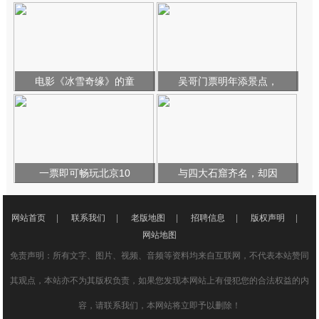
电影《冰雪奇缘》的童
吴哥门票明年添景点，
一票即可畅玩北京10
与四大石窟齐名，却因
网站首页
|
联系我们
|
老版地图
|
招聘信息
|
版权声明
|
网站地图
免责声明：所有文字、图片、视频、音频等资料均来自互联网，不代表本站赞同
其观点，本站亦不为其版权负责，如果您发现本网站上有侵犯您的合法权益的内
容，请联系我们，本网站将立即予以删除！