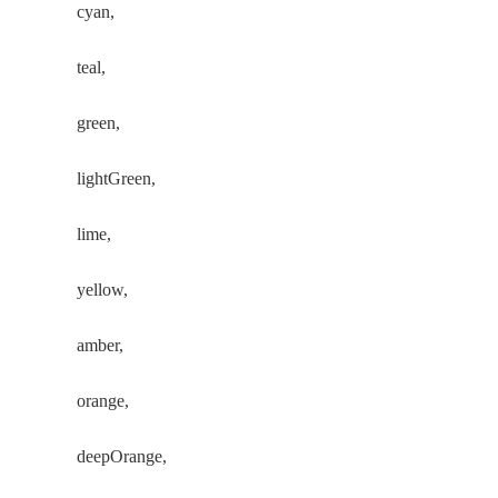
cyan,
teal,
green,
lightGreen,
lime,
yellow,
amber,
orange,
deepOrange,