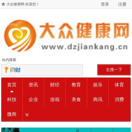
登录
注册
大众健康网-欢迎您！
站内搜索
去搜一下
首页
资讯
财经
教育
娱乐
体育
科技
企业
游戏
美食
商讯
消费
微商