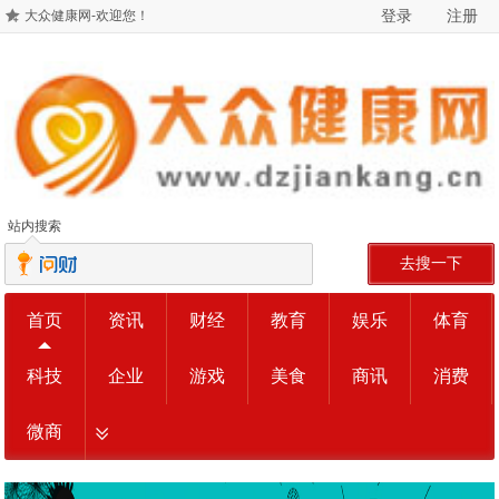
登录
注册
大众健康网-欢迎您！
站内搜索
去搜一下
首页
资讯
财经
教育
娱乐
体育
科技
企业
游戏
美食
商讯
消费
微商