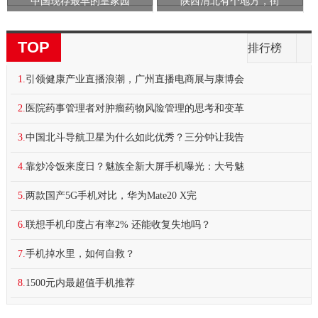
中国现存最早的皇家园
陕西渭北有个地方，街
TOP
排行榜
1.
引领健康产业直播浪潮，广州直播电商展与康博会
2.
医院药事管理者对肿瘤药物风险管理的思考和变革
3.
中国北斗导航卫星为什么如此优秀？三分钟让我告
4.
靠炒冷饭来度日？魅族全新大屏手机曝光：大号魅
5.
两款国产5G手机对比，华为Mate20 X完
6.
联想手机印度占有率2% 还能收复失地吗？
7.
手机掉水里，如何自救？
8.
1500元内最超值手机推荐