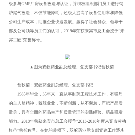
极参与GMP厂房设备改造与认证，并积极组织部门员工进行锅
炉尾气改造，不仅节能降耗，还极大提高了设备使用率和降低
公司生产成本，助推企业快速发展。赢得了社会群众、领导干
部及公司领导员工们的认可，2019年荣获来宾市总工会授予“来
宾工匠”荣誉称号。
▲图为双蚁药业副总经理、党支部书记曾秋菊
曾秋菊：双蚁药业副总经理、党支部书记
1985年毕业，35年来一直从事制药工程技术工作，有强烈
的主人翁精神，兢兢业业，不断创新，从不懈怠，严把产品质
量关，具有全面的药品生产和质量管理的实践经验、药品研发
能力。2018年荣获来宾市总工会授予“2013-2018年度来宾市劳动
模范”荣誉称号。在她的带领下，双蚁药业党支部党建工作逐步