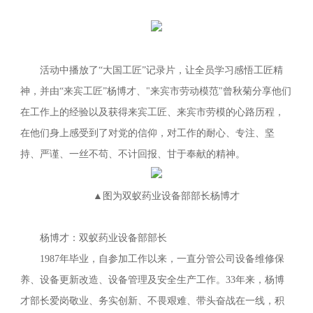
活动中播放了“大国工匠”记录片，让全员学习感悟工匠精
神，并由“来宾工匠”杨博才、"来宾市劳动模范"曾秋菊分享他们
在工作上的经验以及获得来宾工匠、来宾市劳模的心路历程，
在他们身上感受到了对党的信仰，对工作的耐心、专注、坚
持、严谨、一丝不苟、不计回报、甘于奉献的精神。
▲图为双蚁药业设备部部长杨博才
杨博才：双蚁药业设备部部长
1987年毕业，自参加工作以来，一直分管公司设备维修保
养、设备更新改造、设备管理及安全生产工作。33年来，杨博
才部长爱岗敬业、务实创新、不畏艰难、带头奋战在一线，积