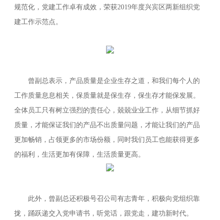
规范化，党建工作卓有成效，荣获2019年度兴宾区两新组织党
建工作示范点。
曾副总表示，产品质量是企业生存之道，和我们每个人的
工作质量息息相关，保质量就是保生存，保生存才能保发展。
全体员工只有树立强烈的责任心，兢兢业业工作，从细节抓好
质量，才能保证我们的产品不出质量问题，才能让我们的产品
更加畅销，占领更多的市场份额，同时我们员工也能获得更多
的福利，生活更加有保障，生活质量更高。
此外，曾副总还积极号召公司有志青年，积极向党组织靠
拢，踊跃递交入党申请书，听党话，跟党走，建功新时代。