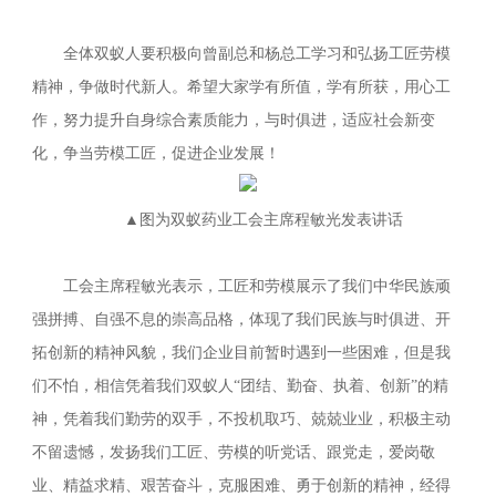
全体双蚁人要积极向曾副总和杨总工学习和弘扬工匠劳模
精神，争做时代新人。希望大家学有所值，学有所获，用心工
作，努力提升自身综合素质能力，与时俱进，适应社会新变
化，争当劳模工匠，促进企业发展！
▲图为双蚁药业工会主席程敏光发表讲话
工会主席程敏光表示，工匠和劳模展示了我们中华民族顽
强拼搏、自强不息的崇高品格，体现了我们民族与时俱进、开
拓创新的精神风貌，我们企业目前暂时遇到一些困难，但是我
们不怕，相信凭着我们双蚁人“团结、勤奋、执着、创新”的精
神，凭着我们勤劳的双手，不投机取巧、兢兢业业，积极主动
不留遗憾，发扬我们工匠、劳模的听党话、跟党走，爱岗敬
业、精益求精、艰苦奋斗，克服困难、勇于创新的精神，经得