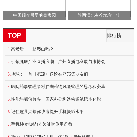
中国现存最早的皇家园
陕西渭北有个地方，街
TOP
排行榜
1.
高考后，一起爬山吗？
2.
引领健康产业直播浪潮，广州直播电商展与康博会
3.
地球：一首《凉凉》送给在座76亿朋友们
4.
医院药事管理者对肿瘤药物风险管理的思考和变革
5.
性能与颜值兼备，居家办公利器荣耀笔记本14锐
6.
记住这几点帮你快速提升手机摄影水平
7.
手机秒变扫描仪 关健时你用得着
8.
1500元也能买到好手机，这4款大屏长续航手