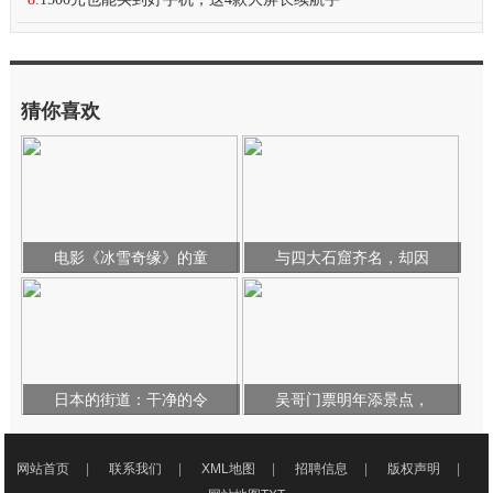
猜你喜欢
电影《冰雪奇缘》的童
与四大石窟齐名，却因
日本的街道：干净的令
吴哥门票明年添景点，
网站首页
|
联系我们
|
XML地图
|
招聘信息
|
版权声明
|