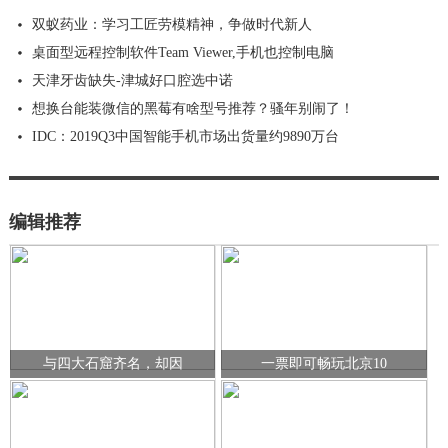
双蚁药业：学习工匠劳模精神，争做时代新人
桌面型远程控制软件Team Viewer,手机也控制电脑
天津牙齿缺失-津城好口腔选中诺
想换台能装微信的黑莓有啥型号推荐？骚年别闹了！
IDC：2019Q3中国智能手机市场出货量约9890万台
编辑推荐
与四大石窟齐名，却因
一票即可畅玩北京10