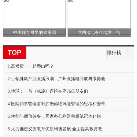
中国现存最早的皇家园
陕西渭北有个地方，街
TOP
排行榜
1.
高考后，一起爬山吗？
2.
引领健康产业直播浪潮，广州直播电商展与康博会
3.
地球：一首《凉凉》送给在座76亿朋友们
4.
医院药事管理者对肿瘤药物风险管理的思考和变革
5.
性能与颜值兼备，居家办公利器荣耀笔记本14锐
6.
大力推进义务教育优质均衡发展 全面提高教育教