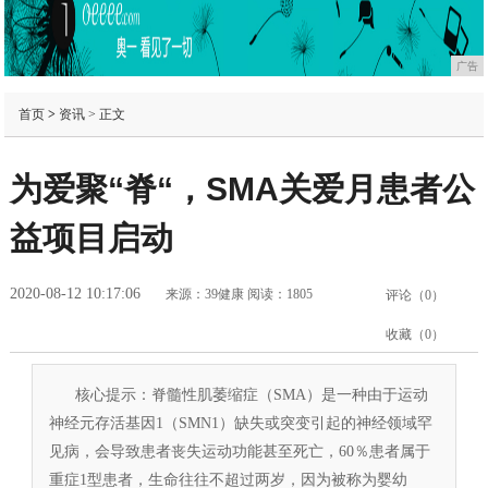
广告
首页
>
资讯
> 正文
为爱聚“脊“，SMA关爱月患者公
益项目启动
2020-08-12 10:17:06
来源：39健康
阅读：1805
评论（
0
）
收藏（
0
）
核心提示：脊髓性肌萎缩症（SMA）是一种由于运动
神经元存活基因1（SMN1）缺失或突变引起的神经领域罕
见病，会导致患者丧失运动功能甚至死亡，60％患者属于
重症1型患者，生命往往不超过两岁，因为被称为婴幼