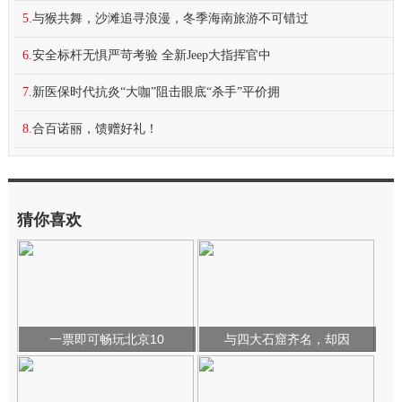
5.
与猴共舞，沙滩追寻浪漫，冬季海南旅游不可错过
6.
安全标杆无惧严苛考验 全新Jeep大指挥官中
7.
新医保时代抗炎“大咖”阻击眼底“杀手”平价拥
8.
合百诺丽，馈赠好礼！
猜你喜欢
一票即可畅玩北京10
与四大石窟齐名，却因