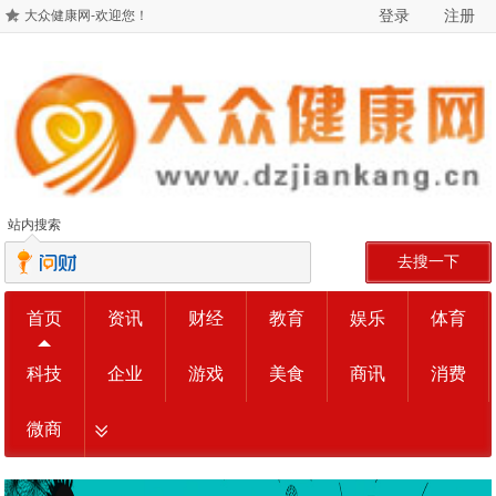
登录
注册
大众健康网-欢迎您！
站内搜索
去搜一下
首页
资讯
财经
教育
娱乐
体育
科技
企业
游戏
美食
商讯
消费
微商