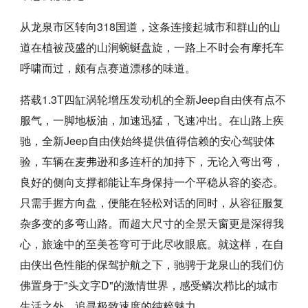
从龙泉市区转向318国道，这条连接起城市和群山的山
道在植被茂盛的山涧蜿蜒盘旋，一路上不时会有摩托车
呼啸而过，颇有点赛道漂移的味道。
搭载1.3T四缸涡轮增压发动机的全新Jeep自由侠有点不
服气，一脚地板油，加速迅猛，飞速冲出。在山路上疾
驰，全新Jeep自由侠始终提供值得信赖的安心驾驶体
验，车辆在麦弗逊和多连杆的加持下，无论入弯出弯，
良好的侧向支撑都能让车身保持一个平稳从容的姿态。
只需手握方向盘，便能在轻松对话的同时，从容征服复
杂多变的多弯山路。而超大尺寸的全景天窗更是深得我
心，旅途中的至美苍穹可于此尽收眼底。就这样，在自
由侠出色性能的保驾护航之下，驰骋于龙泉山的我们仿
佛置身于"头文字D"的激情世界，感受鳞次栉比的城市
生活之外，追寻极致速度的纯粹魅力。