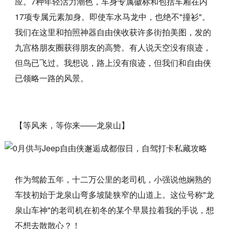
应。7种年轻活力潮色，车身专属徽标和包括车厢在内
17项专属元素加身。即使车水马龙中，也绝不"撞衫"。
我们在这里和拍照神器自由侠收获许多街拍美图，发的
九宫格朋友圈获得朋友的高赞。有人说天空没有痕迹，
但鸟已飞过。我想说，路上没有痕迹，但我们和自由侠
已领略一路的风景。
【等风来，等你来——龙泉山】
作为驾龄五年，十二万公里的老司机，小强说他娴熟的
车技初始于龙泉山弯多坡陡狭窄的山道上。这位号称"龙
泉山车神"的老司机在初冬的某个早晨拉着我的手说，想
不想去散散心？！