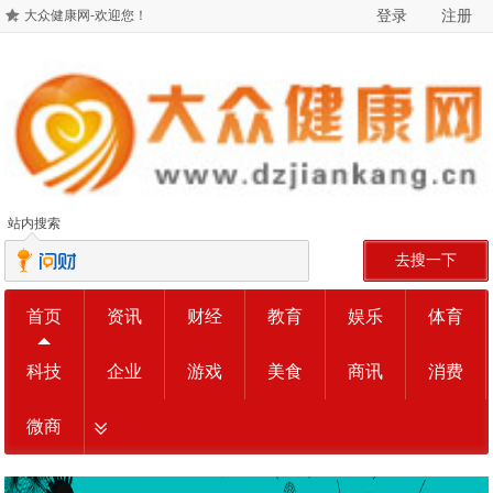
登录
注册
大众健康网-欢迎您！
站内搜索
去搜一下
首页
资讯
财经
教育
娱乐
体育
科技
企业
游戏
美食
商讯
消费
微商