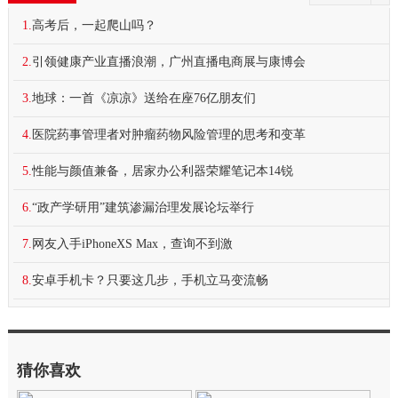
1.
高考后，一起爬山吗？
2.
引领健康产业直播浪潮，广州直播电商展与康博会
3.
地球：一首《凉凉》送给在座76亿朋友们
4.
医院药事管理者对肿瘤药物风险管理的思考和变革
5.
性能与颜值兼备，居家办公利器荣耀笔记本14锐
6.
“政产学研用”建筑渗漏治理发展论坛举行
7.
网友入手iPhoneXS Max，查询不到激
8.
安卓手机卡？只要这几步，手机立马变流畅
猜你喜欢