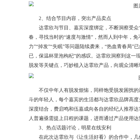
2、
结合节目内容，突出产品卖点
达霏欣与节目、嘉宾深度绑定，不断洞察受众
春，寻找当时的“速度与激情”，然而人到中年，免
力”“掉发”“失眠”等问题陆续袭来，“热血青春局”
已，保温杯里泡枸杞”的感叹。达霏欣洞察到这一
脱发等关键点，巧妙植入达霏欣产品，向观众清晰
不仅中年人有脱发烦恼，同样饱受脱发困扰的
斗的年轻人，每个嘉宾的生活都与达霏欣品牌高度
深度结合，费启鸣和伍嘉成向各自的经纪人推荐达
人普遍亟需提上日程的课题，进而通过产品使用达
3、
热点话题讨论，明星在线安利
在此次达霏欣与《让生活好看》的合作中，几