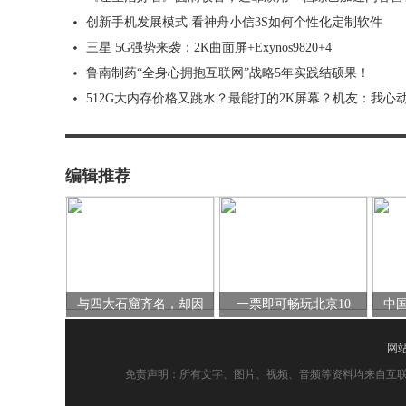
创新手机发展模式 看神舟小信3S如何个性化定制软件
三星 5G强势来袭：2K曲面屏+Exynos9820+4
鲁南制药“全身心拥抱互联网”战略5年实践结硕果！
512G大内存价格又跳水？最能打的2K屏幕？机友：我心
编辑推荐
与四大石窟齐名，却因
一票即可畅玩北京10
中
网
免责声明：所有文字、图片、视频、音频等资料均来自互