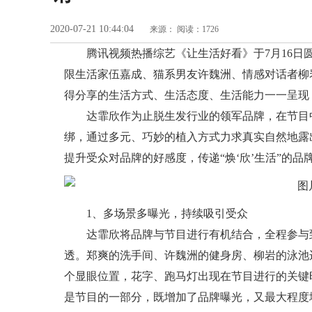
2020-07-21 10:44:04
来源：
阅读：1726
腾讯视频热播综艺《让生活好看》于7月1
6
日
限生活家伍嘉成、猫系男友许魏洲、情感对话者柳
得分享的生活方式、生活态度、生活能力一一呈现
达霏欣作为止脱生发行业的领军品牌，在节目
绑，通过多元、巧妙的植入方式力求真实自然地露
提升受众对品牌的好感度，传递“焕‘欣’生活”的品
1、
多场景多曝光，持续吸引受众
达霏欣将品牌与节目进行有机结合，全程参与
透。郑爽的洗手间、许魏洲的健身房、柳岩的泳池
个显眼位置，花字、跑马灯出现在节目进行的关键
是节目的一部分，既增加了品牌曝光，又最大程度