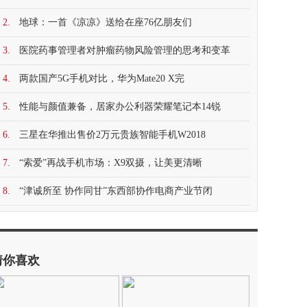
2.
地球：一首《凉凉》送给在座76亿朋友们
3.
医院药事管理者对肿瘤药物风险管理的思考和变革
4.
两款国产5G手机对比，华为Mate20 X完
5.
性能与颜值兼备，居家办公利器荣耀笔记本14锐
6.
三星在华推出售价2万元贵族智能手机W2018
7.
“索爱”再战手机市场：X9双摄，让美更清晰
8.
“津诚所至 协作同甘”东西部协作电商产业节闭
猜你喜欢