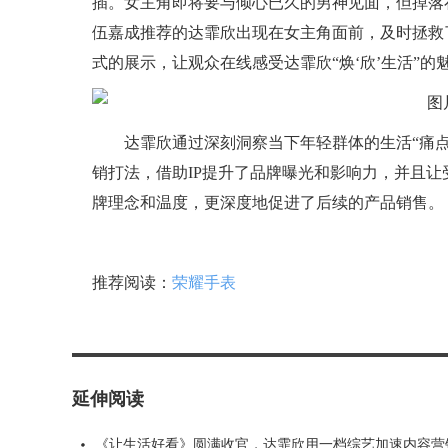
插。女主角即将要与倾心已久的男神见面，但掉落
伍嘉成推荐的达霏欣出现在女主角面前，及时拯救
式的展示，让观众在线感受达霏欣“焕‘欣’生活”的
达霏欣通过深刻洞察当下年轻群体的生活“痛
销打法，借助I
P
提升了品牌曝光和影响力，并且让受
牌理念和温度，更深度地促进了后续的产品销售。
推荐阅读：
荣耀手表
延伸阅读
《让生活好看》圆满收官，达霏欣用一档综艺加速内容营