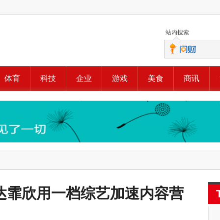
站内搜索
体育
科技
企业
游戏
美食
商讯
达霏欣用一档综艺加速内容营